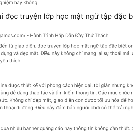
 nghiệm hay không.
i đọc truyện lớp học mật ngữ tập đặc b
đến từ giao diện. đọc truyện lớp học mật ngữ tập đặc biệt o
sử dụng và đẹp mắt. Điều này không chỉ mang lại sự thoải mái
yêu thích.
line được thiết kế với phong cách hiện đại, tối giản nhưng 
i dùng dễ dàng thao tác và tìm kiếm thông tin. Các mục chức
g sức. Không chỉ đẹp mắt, giao diện còn được tối ưu hóa để h
ện thoại di động. Điều này đảm bảo người chơi có thể trải n
quá nhiều banner quảng cáo hay thông tin không cần thiết. 