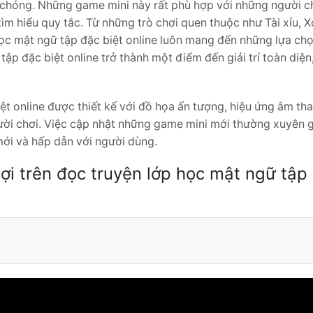
h chóng. Những game mini này rất phù hợp với những người c
tìm hiểu quy tắc. Từ những trò chơi quen thuộc như Tài xỉu, 
 học mật ngữ tập đặc biệt online luôn mang đến những lựa c
tập đặc biệt online trở thành một điểm đến giải trí toàn diệ
ệt online được thiết kế với đồ họa ấn tượng, hiệu ứng âm th
ời chơi. Việc cập nhật những game mini mới thường xuyên g
mới và hấp dẫn với người dùng.
lợi trên đọc truyện lớp học mật ngữ tập