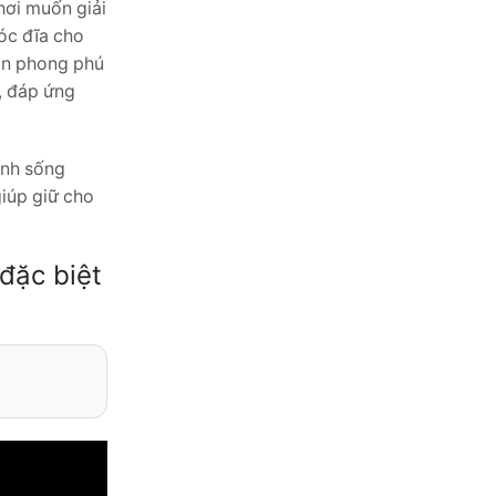
hơi muốn giải
Xóc đĩa cho
họn phong phú
n, đáp ứng
anh sống
iúp giữ cho
 đặc biệt