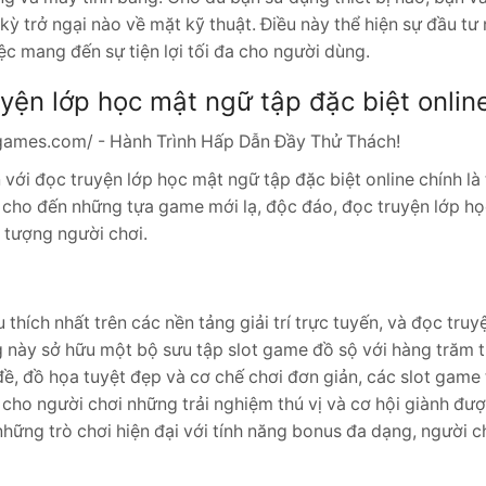
kỳ trở ngại nào về mặt kỹ thuật. Điều này thể hiện sự đầu tư
ệc mang đến sự tiện lợi tối đa cho người dùng.
uyện lớp học mật ngữ tập đặc biệt onlin
với đọc truyện lớp học mật ngữ tập đặc biệt online chính là 
 cho đến những tựa game mới lạ, độc đáo, đọc truyện lớp h
 tượng người chơi.
hích nhất trên các nền tảng giải trí trực tuyến, và đọc truy
ng này sở hữu một bộ sưu tập slot game đồ sộ với hàng trăm
 đề, đồ họa tuyệt đẹp và cơ chế chơi đơn giản, các slot game
 cho người chơi những trải nghiệm thú vị và cơ hội giành đư
hững trò chơi hiện đại với tính năng bonus đa dạng, người c