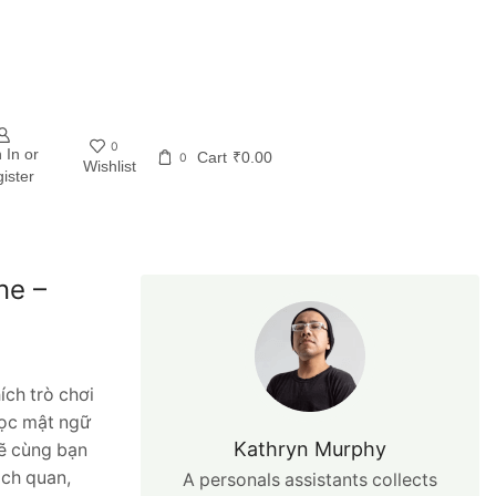
0
 In or
Cart
₹
0.00
0
Wishlist
ister
ne –
ích trò chơi
học mật ngữ
Kathryn Murphy
sẽ cùng bạn
ách quan,
A personals assistants collects