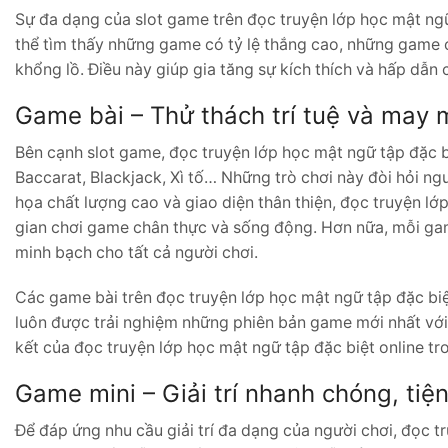
Sự đa dạng của slot game trên đọc truyện lớp học mật ng
thể tìm thấy những game có tỷ lệ thắng cao, những game 
khổng lồ. Điều này giúp gia tăng sự kích thích và hấp dẫn 
Game bài – Thử thách trí tuệ và may
Bên cạnh slot game, đọc truyện lớp học mật ngữ tập đặc b
Baccarat, Blackjack, Xì tố… Những trò chơi này đòi hỏi ng
họa chất lượng cao và giao diện thân thiện, đọc truyện l
gian chơi game chân thực và sống động. Hơn nữa, mỗi ga
minh bạch cho tất cả người chơi.
Các game bài trên đọc truyện lớp học mật ngữ tập đặc bi
luôn được trải nghiệm những phiên bản game mới nhất với c
kết của đọc truyện lớp học mật ngữ tập đặc biệt online tr
Game mini – Giải trí nhanh chóng, tiện
Để đáp ứng nhu cầu giải trí đa dạng của người chơi, đọc t