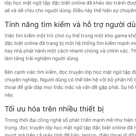
lớp học mật ngữ tập đặc biệt online đã khéo léo tránh đư
sẽ và dễ chịu cho người dùng. Điều này thể hiện sự chuyê
Tính năng tìm kiếm và hỗ trợ người d
Việc tìm kiếm một trò chơi cụ thể trong một kho game khổn
đặc biệt online đã trang bị một hệ thống tìm kiếm mạnh mẽ
hay nhà phát hành một cách nhanh chóng và chính xác. Thê
làm tăng trải nghiệm người dùng.
Bên cạnh việc tìm kiếm, đọc truyện lớp học mật ngữ tập đ
chuyên nghiệp. Người dùng có thể liên hệ với bộ phận hỗ 
thoại để giải đáp mọi thắc mắc và vấn đề gặp phải. Sự hỗ
này.
Tối ưu hóa trên nhiều thiết bị
Trong thời đại công nghệ số phát triển mạnh mẽ như hiện na
trọng. đọc truyện lớp học mật ngữ tập đặc biệt online đã
mượt mà trên cả máy tính để bàn, laptop, điện thoại di độ