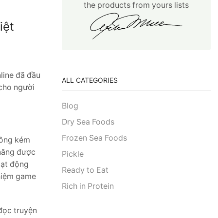
the products from yours lists
iệt
nline đã đầu
ALL CATEGORIES
 cho người
Blog
Dry Sea Foods
Frozen Sea Foods
không kém
 năng được
Pickle
oạt động
Ready to Eat
ghiệm game
Rich in Protein
đọc truyện