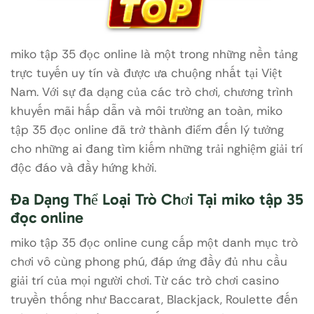
miko tập 35 đọc online là một trong những nền tảng
trực tuyến uy tín và được ưa chuộng nhất tại Việt
Nam. Với sự đa dạng của các trò chơi, chương trình
khuyến mãi hấp dẫn và môi trường an toàn, miko
tập 35 đọc online đã trở thành điểm đến lý tưởng
cho những ai đang tìm kiếm những trải nghiệm giải trí
độc đáo và đầy hứng khởi.
Đa Dạng Thể Loại Trò Chơi Tại miko tập 35
đọc online
miko tập 35 đọc online cung cấp một danh mục trò
chơi vô cùng phong phú, đáp ứng đầy đủ nhu cầu
giải trí của mọi người chơi. Từ các trò chơi casino
truyền thống như Baccarat, Blackjack, Roulette đến