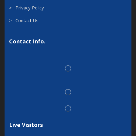
> Privacy Policy
> Contact Us
Contact Info.
Live Visitors