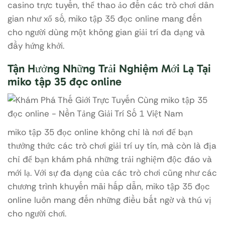
casino trực tuyến, thể thao ảo đến các trò chơi dân
gian như xổ số, miko tập 35 đọc online mang đến
cho người dùng một không gian giải trí đa dạng và
đầy hứng khởi.
Tận Hưởng Những Trải Nghiệm Mới Lạ Tại
miko tập 35 đọc online
miko tập 35 đọc online không chỉ là nơi để bạn
thưởng thức các trò chơi giải trí uy tín, mà còn là địa
chỉ để bạn khám phá những trải nghiệm độc đáo và
mới lạ. Với sự đa dạng của các trò chơi cũng như các
chương trình khuyến mãi hấp dẫn, miko tập 35 đọc
online luôn mang đến những điều bất ngờ và thú vị
cho người chơi.