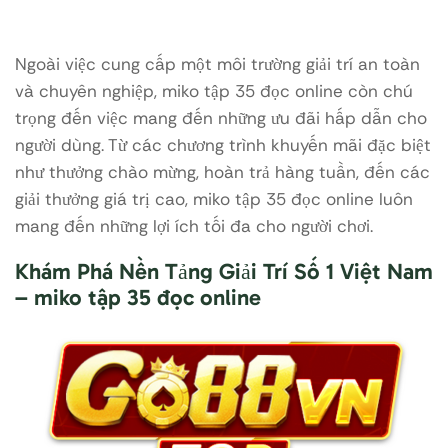
Ngoài việc cung cấp một môi trường giải trí an toàn
và chuyên nghiệp, miko tập 35 đọc online còn chú
trọng đến việc mang đến những ưu đãi hấp dẫn cho
người dùng. Từ các chương trình khuyến mãi đặc biệt
như thưởng chào mừng, hoàn trả hàng tuần, đến các
giải thưởng giá trị cao, miko tập 35 đọc online luôn
mang đến những lợi ích tối đa cho người chơi.
Khám Phá Nền Tảng Giải Trí Số 1 Việt Nam
– miko tập 35 đọc online