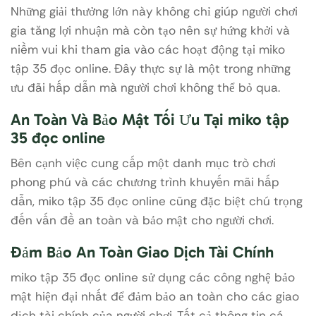
Những giải thưởng lớn này không chỉ giúp người chơi
gia tăng lợi nhuận mà còn tạo nên sự hứng khởi và
niềm vui khi tham gia vào các hoạt động tại miko
tập 35 đọc online. Đây thực sự là một trong những
ưu đãi hấp dẫn mà người chơi không thể bỏ qua.
An Toàn Và Bảo Mật Tối Ưu Tại miko tập
35 đọc online
Bên cạnh việc cung cấp một danh mục trò chơi
phong phú và các chương trình khuyến mãi hấp
dẫn, miko tập 35 đọc online cũng đặc biệt chú trọng
đến vấn đề an toàn và bảo mật cho người chơi.
Đảm Bảo An Toàn Giao Dịch Tài Chính
miko tập 35 đọc online sử dụng các công nghệ bảo
mật hiện đại nhất để đảm bảo an toàn cho các giao
dịch tài chính của người chơi. Tất cả thông tin cá