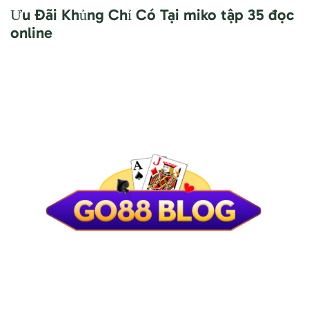
Ưu Đãi Khủng Chỉ Có Tại miko tập 35 đọc
online