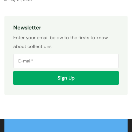
Newsletter
Enter your email below to the firsts to know
about collections