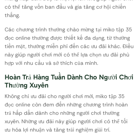
có thể tăng vốn ban đầu và gia tăng cơ hội chiến
thắng.
Các chương trình thưởng chào mừng tại miko tập 35
đọc online thường được thiết kế đa dạng, từ thưởng
tiền mặt, thưởng miễn phí đến các ưu đãi khác. Điều
này giúp người chơi mới có thể lựa chọn ưu đãi phù
hợp với nhu cầu và sở thích của mình.
Hoàn Trả Hàng Tuần Dành Cho Người Chơi
Thường Xuyên
Không chỉ ưu đãi cho người chơi mới, miko tập 35
đọc online còn đem đến những chương trình hoàn
trả hấp dẫn dành cho những người chơi thường
xuyên. Những ưu đãi này giúp người chơi có thể tối
ưu hóa lợi nhuận và tăng trải nghiệm giải trí.