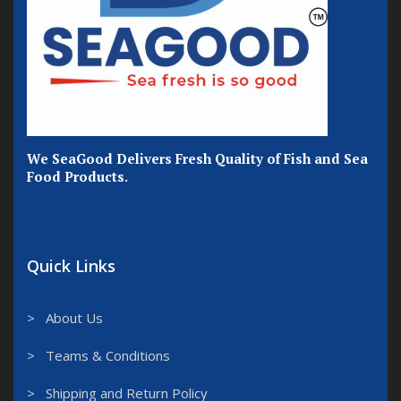
We SeaGood Delivers Fresh Quality of Fish and Sea
Food Products.
Quick Links
> About Us
> Teams & Conditions
> Shipping and Return Policy