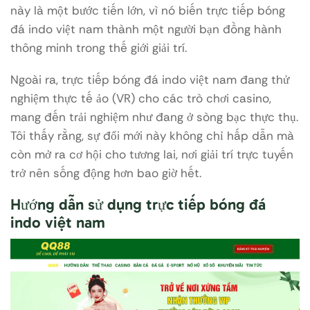
này là một bước tiến lớn, vì nó biến trực tiếp bóng
đá indo việt nam thành một người bạn đồng hành
thông minh trong thế giới giải trí.
Ngoài ra, trực tiếp bóng đá indo việt nam đang thử
nghiệm thực tế ảo (VR) cho các trò chơi casino,
mang đến trải nghiệm như đang ở sòng bạc thực thụ.
Tôi thấy rằng, sự đổi mới này không chỉ hấp dẫn mà
còn mở ra cơ hội cho tương lai, nơi giải trí trực tuyến
trở nên sống động hơn bao giờ hết.
Hướng dẫn sử dụng trực tiếp bóng đá
indo việt nam