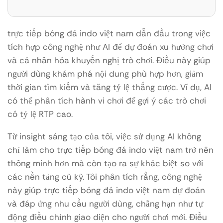
trực tiếp bóng đá indo việt nam dẫn đầu trong việc
tích hợp công nghệ như AI để dự đoán xu hướng chơi
và cá nhân hóa khuyến nghị trò chơi. Điều này giúp
người dùng khám phá nội dung phù hợp hơn, giảm
thời gian tìm kiếm và tăng tỷ lệ thắng cược. Ví dụ, AI
có thể phân tích hành vi chơi để gợi ý các trò chơi
có tỷ lệ RTP cao.
Từ insight sáng tạo của tôi, việc sử dụng AI không
chỉ làm cho trực tiếp bóng đá indo việt nam trở nên
thông minh hơn mà còn tạo ra sự khác biệt so với
các nền tảng cũ kỹ. Tôi phân tích rằng, công nghệ
này giúp trực tiếp bóng đá indo việt nam dự đoán
và đáp ứng nhu cầu người dùng, chẳng hạn như tự
động điều chỉnh giao diện cho người chơi mới. Điều