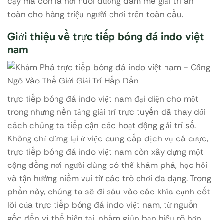
cậy mà còn là nơi nuôi dưỡng đam mê giải trí an
toàn cho hàng triệu người chơi trên toàn cầu.
Giới thiệu về trực tiếp bóng đá indo việt
nam
trực tiếp bóng đá indo việt nam đại diện cho một
trong những nền tảng giải trí trực tuyến đã thay đổi
cách chúng ta tiếp cận các hoạt động giải trí số.
Không chỉ dừng lại ở việc cung cấp dịch vụ cá cược,
trực tiếp bóng đá indo việt nam còn xây dựng một
cộng đồng nơi người dùng có thể khám phá, học hỏi
và tận hưởng niềm vui từ các trò chơi đa dạng. Trong
phần này, chúng ta sẽ đi sâu vào các khía cạnh cốt
lõi của trực tiếp bóng đá indo việt nam, từ nguồn
gốc đến vị thế hiện tại, nhằm giúp bạn hiểu rõ hơn