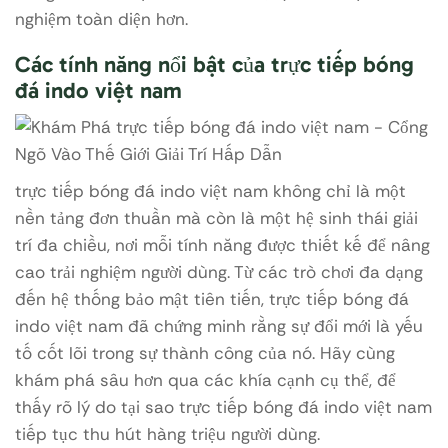
nghiệm toàn diện hơn.
Các tính năng nổi bật của trực tiếp bóng
đá indo việt nam
trực tiếp bóng đá indo việt nam không chỉ là một
nền tảng đơn thuần mà còn là một hệ sinh thái giải
trí đa chiều, nơi mỗi tính năng được thiết kế để nâng
cao trải nghiệm người dùng. Từ các trò chơi đa dạng
đến hệ thống bảo mật tiên tiến, trực tiếp bóng đá
indo việt nam đã chứng minh rằng sự đổi mới là yếu
tố cốt lõi trong sự thành công của nó. Hãy cùng
khám phá sâu hơn qua các khía cạnh cụ thể, để
thấy rõ lý do tại sao trực tiếp bóng đá indo việt nam
tiếp tục thu hút hàng triệu người dùng.