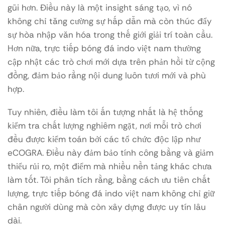
gũi hơn. Điều này là một insight sáng tạo, vì nó
không chỉ tăng cường sự hấp dẫn mà còn thúc đẩy
sự hòa nhập văn hóa trong thế giới giải trí toàn cầu.
Hơn nữa, trực tiếp bóng đá indo việt nam thường
cập nhật các trò chơi mới dựa trên phản hồi từ cộng
đồng, đảm bảo rằng nội dung luôn tươi mới và phù
hợp.
Tuy nhiên, điều làm tôi ấn tượng nhất là hệ thống
kiểm tra chất lượng nghiêm ngặt, nơi mỗi trò chơi
đều được kiểm toán bởi các tổ chức độc lập như
eCOGRA. Điều này đảm bảo tính công bằng và giảm
thiểu rủi ro, một điểm mà nhiều nền tảng khác chưa
làm tốt. Tôi phân tích rằng, bằng cách ưu tiên chất
lượng, trực tiếp bóng đá indo việt nam không chỉ giữ
chân người dùng mà còn xây dựng được uy tín lâu
dài.