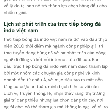
về lý do tại sao nó trở thành lựa chọn hàng đầu cho
nhiều người.
Lịch sử phát triển của trực tiếp bóng đá
indo việt nam
trực tiếp bóng đá indo việt nam ra đời vào đầu thập
niên 2010, thời điểm mà ngành công nghiệp giải trí
trực tuyến đang bùng nổ với sự phát triển của công
nghệ di động và kết nối internet tốc độ cao. Ban
đầu, trực tiếp bóng đá indo việt nam được thành lập
bởi một nhóm các chuyên gia công nghệ và kinh
doanh đến từ châu Á, với mục tiêu tạo ra một nền
tảng cá cược an toàn, minh bạch hơn so với các
dịch vụ truyền thống. Họ nhận thấy rằng, thị trường
giải trí đang thiếu những lựa chọn đáng tin cậy, nơi
người chơi có thể tham gia mà không lo ngại về rủi ro