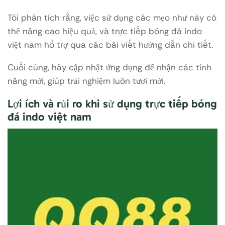
Tôi phân tích rằng, việc sử dụng các mẹo như này có
thể nâng cao hiệu quả, và trực tiếp bóng đá indo
việt nam hỗ trợ qua các bài viết hướng dẫn chi tiết.
Cuối cùng, hãy cập nhật ứng dụng để nhận các tính
năng mới, giúp trải nghiệm luôn tươi mới.
Lợi ích và rủi ro khi sử dụng trực tiếp bóng
đá indo việt nam