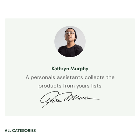
Kathryn Murphy
A personals assistants collects the
products from yours lists
ALL CATEGORIES