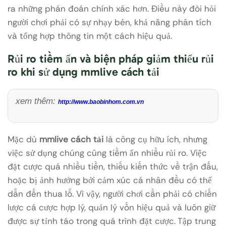
ra những phán đoán chính xác hơn. Điều này đòi hỏi
người chơi phải có sự nhạy bén, khả năng phân tích
và tổng hợp thông tin một cách hiệu quả.
Rủi ro tiềm ẩn và biện pháp giảm thiểu rủi
ro khi sử dụng mmlive cách tải
xem thêm:
http://www.baobinhom.com.vn
Mặc dù
mmlive cách tải
là công cụ hữu ích, nhưng
việc sử dụng chúng cũng tiềm ẩn nhiều rủi ro. Việc
đặt cược quá nhiều tiền, thiếu kiến thức về trận đấu,
hoặc bị ảnh hưởng bởi cảm xúc cá nhân đều có thể
dẫn đến thua lỗ. Vì vậy, người chơi cần phải có chiến
lược cá cược hợp lý, quản lý vốn hiệu quả và luôn giữ
được sự tỉnh táo trong quá trình đặt cược. Tập trung