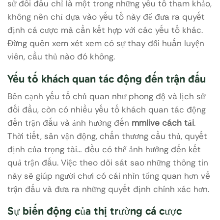
sử đối đầu chỉ là một trong những yếu tố tham khảo,
không nên chỉ dựa vào yếu tố này để đưa ra quyết
định cá cược mà cần kết hợp với các yếu tố khác.
Đừng quên xem xét xem có sự thay đổi huấn luyện
viên, cầu thủ nào đó không.
Yếu tố khách quan tác động đến trận đấu
Bên cạnh yếu tố chủ quan như phong độ và lịch sử
đối đầu, còn có nhiều yếu tố khách quan tác động
đến trận đấu và ảnh hưởng đến
mmlive cách tải
.
Thời tiết, sân vận động, chấn thương cầu thủ, quyết
định của trọng tài… đều có thể ảnh hưởng đến kết
quả trận đấu. Việc theo dõi sát sao những thông tin
này sẽ giúp người chơi có cái nhìn tổng quan hơn về
trận đấu và đưa ra những quyết định chính xác hơn.
Sự biến động của thị trường cá cược