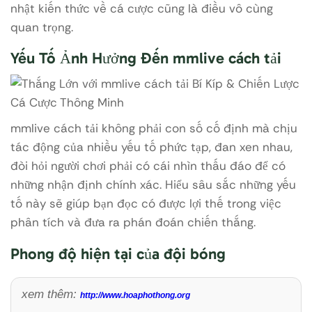
nhật kiến thức về cá cược cũng là điều vô cùng
quan trọng.
Yếu Tố Ảnh Hưởng Đến mmlive cách tải
mmlive cách tải không phải con số cố định mà chịu
tác động của nhiều yếu tố phức tạp, đan xen nhau,
đòi hỏi người chơi phải có cái nhìn thấu đáo để có
những nhận định chính xác. Hiểu sâu sắc những yếu
tố này sẽ giúp bạn đọc có được lợi thế trong việc
phân tích và đưa ra phán đoán chiến thắng.
Phong độ hiện tại của đội bóng
xem thêm:
http://www.hoaphothong.org