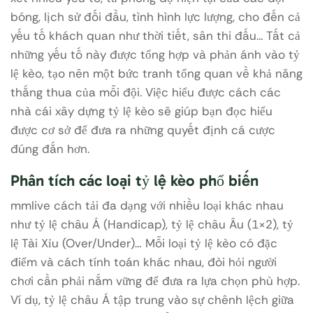
bóng, lịch sử đối đầu, tình hình lực lượng, cho đến cả
yếu tố khách quan như thời tiết, sân thi đấu… Tất cả
những yếu tố này được tổng hợp và phản ánh vào tỷ
lệ kèo, tạo nên một bức tranh tổng quan về khả năng
thắng thua của mỗi đội. Việc hiểu được cách các
nhà cái xây dựng tỷ lệ kèo sẽ giúp bạn đọc hiểu
được cơ sở để đưa ra những quyết định cá cược
đúng đắn hơn.
Phân tích các loại tỷ lệ kèo phổ biến
mmlive cách tải đa dạng với nhiều loại khác nhau
như tỷ lệ châu Á (Handicap), tỷ lệ châu Âu (1×2), tỷ
lệ Tài Xỉu (Over/Under)… Mỗi loại tỷ lệ kèo có đặc
điểm và cách tính toán khác nhau, đòi hỏi người
chơi cần phải nắm vững để đưa ra lựa chọn phù hợp.
Ví dụ, tỷ lệ châu Á tập trung vào sự chênh lệch giữa